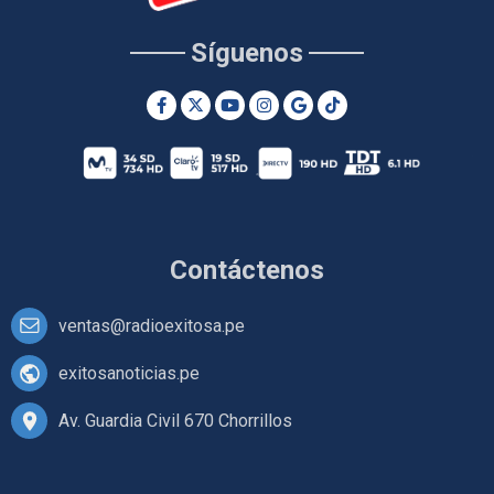
Síguenos
Contáctenos
ventas@radioexitosa.pe
exitosanoticias.pe
Av. Guardia Civil 670 Chorrillos