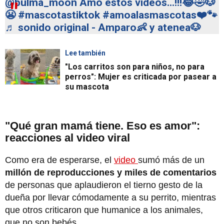
@bulma_moon
Amo estos vídeos...!!!😂🤣🐶
😬
#mascotastiktok
#amoalasmascotas❤️🐾
♬ sonido original - Amparo👶 y atenea🐶
Lee también
"Los carritos son para niños, no para
perros": Mujer es criticada por pasear a
su mascota
"Qué gran mamá tiene. Eso es amor":
reacciones al video viral
Como era de esperarse, el
video
sumó más de un
millón de reproducciones y miles de comentarios
de personas que aplaudieron el tierno gesto de la
dueña por llevar cómodamente a su perrito, mientras
que otros criticaron que humanice a los animales,
que no son bebés.