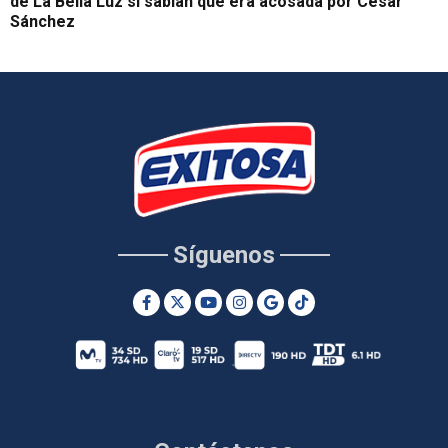
de La Bella Luz sí sabían que era acosada por César
Sánchez
Síguenos