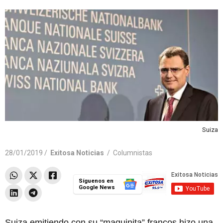
Suiza
28/01/2019 /
Exitosa Noticias
/
Columnistas
Síguenos en
Google News
Suiza emitiendo con su “maquinita” francos hizo una