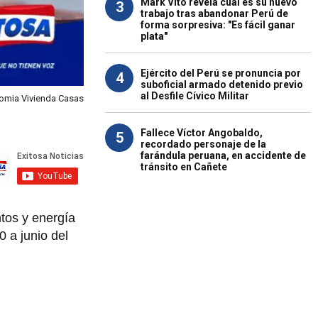
Mark Vito revela cuál es su nuevo
3
trabajo tras abandonar Perú de
forma sorpresiva: "Es fácil ganar
plata"
Ejército del Perú se pronuncia por
4
suboficial armado detenido previo
al Desfile Cívico Militar
nomia Vivienda Casas
Fallece Víctor Angobaldo,
5
recordado personaje de la
farándula peruana, en accidente de
tránsito en Cañete
ntos y energía
 a junio del