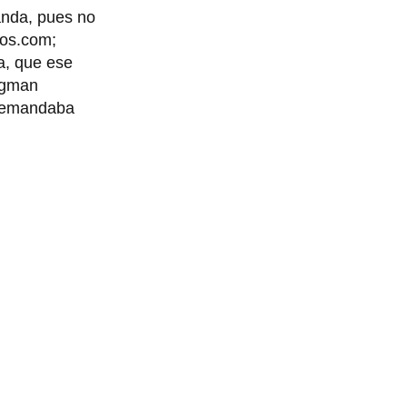
anda, pues no
tos.com;
a, que ese
rugman
 demandaba