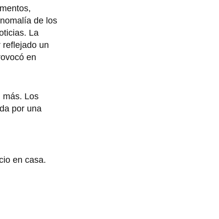
umentos,
anomalía de los
ticias. La
 reflejado un
rovocó en
n más. Los
ida por una
cio en casa.