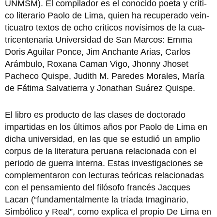
UNMSM). El compilador es el conocido poeta y críti­
co literario Paolo de Lima, quien ha recuperado vein­
ticuatro textos de ocho crí­ticos novísimos de la cua­
tricentenaria Universidad de San Marcos: Emma
Doris Aguilar Ponce, Jim Anchan­te Arias, Carlos
Arámbulo, Roxana Caman Vigo, Jhon­ny Jhoset
Pacheco Quispe, Judith M. Paredes Morales, María
de Fátima Salvatierra y Jonathan Suárez Quispe.
El libro es producto de las clases de doctorado
impartidas en los últimos años por Paolo de Lima en
dicha universidad, en las que se estudió un amplio
corpus de la literatura peruana re­lacionada con el
periodo de guerra interna. Estas inves­tigaciones se
complementa­ron con lecturas teóricas rela­cionadas
con el pensamiento del filósofo francés Jacques
Lacan (“fundamentalmente la tríada Imaginario,
Simbó­lico y Real”, como explica el propio De Lima en