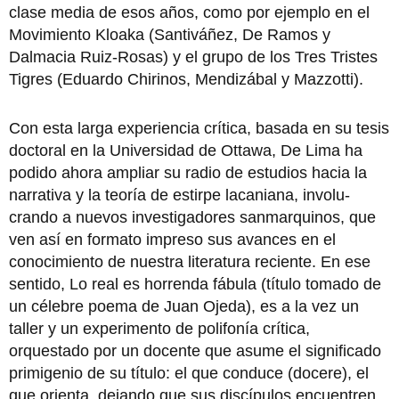
clase me­dia de esos años, como por ejemplo en el
Movimiento Kloaka (Santiváñez, De Ra­mos y
Dalmacia Ruiz-Rosas) y el grupo de los Tres Tristes
Tigres (Eduardo Chirinos, Mendizábal y Mazzotti).
Con esta larga experiencia crítica, basada en su tesis
doctoral en la Universidad de Ottawa, De Lima ha
podido ahora ampliar su radio de estudios hacia la
narrativa y la teoría de estirpe lacaniana, involu­
crando a nuevos investigado­res sanmarquinos, que
ven así en formato impreso sus avances en el
conocimien­to de nuestra literatura reciente. En ese
sentido, Lo real es horrenda fábula (tí­tulo tomado de
un célebre poema de Juan Ojeda), es a la vez un
taller y un experi­mento de polifonía crítica,
orquestado por un docente que asume el significado
primigenio de su título: el que conduce (docere), el
que orienta, dejando que sus discípulos encuentren