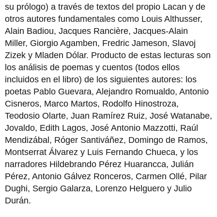
su prólo­go) a través de textos del pro­pio Lacan y de
otros autores fundamentales como Louis Althusser,
Alain Badiou, Jac­ques Rancière, Jacques-Alain
Miller, Giorgio Agamben, Fre­dric Jameson, Slavoj
Zizek y Mladen Dólar. Producto de estas lecturas son
los análisis de poemas y cuentos (todos ellos
incluidos en el libro) de los siguientes auto­res: los
poetas Pablo Guevara, Alejandro Romualdo, Anto­nio
Cisneros, Marco Martos, Rodolfo Hinostroza,
Teodosio Olarte, Juan Ramírez Ruiz, José Watanabe,
Jovaldo, Edith Lagos, José Antonio Mazzotti, Raúl
Mendizábal, Róger San­tiváñez, Domingo de Ramos,
Montserrat Álvarez y Luis Fernando Chueca, y los
na­rradores Hildebrando Pérez Huarancca, Julián
Pérez, An­tonio Gálvez Ronceros, Car­men Ollé, Pilar
Dughi, Sergio Galarza, Lorenzo Helguero y Julio
Durán.