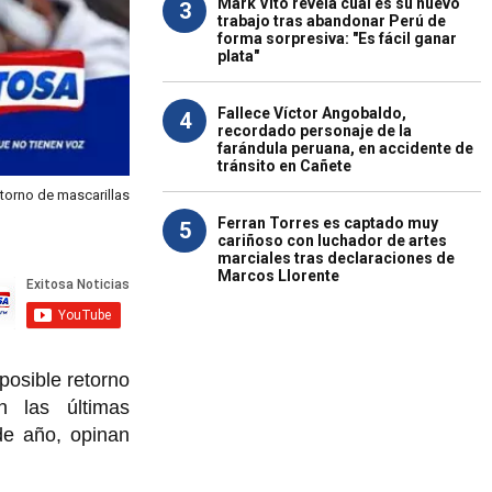
Mark Vito revela cuál es su nuevo
3
trabajo tras abandonar Perú de
forma sorpresiva: "Es fácil ganar
plata"
Fallece Víctor Angobaldo,
4
recordado personaje de la
farándula peruana, en accidente de
tránsito en Cañete
etorno de mascarillas
Ferran Torres es captado muy
5
cariñoso con luchador de artes
marciales tras declaraciones de
Marcos Llorente
 posible retorno
 las últimas
de año, opinan