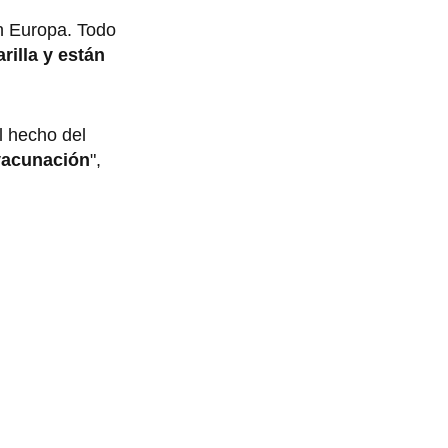
n Europa. Todo
rilla y están
l hecho del
 vacunación
",