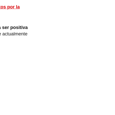
os por la
 ser positiva
e actualmente