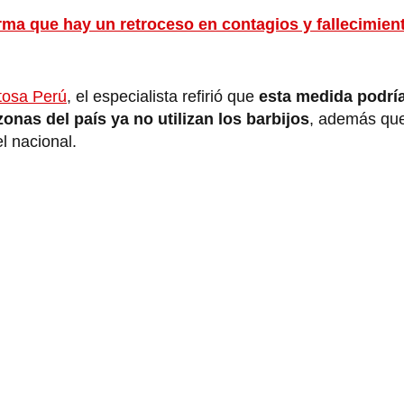
rma que hay un retroceso en contagios y fallecimient
tosa Perú
, el especialista refirió que
esta medida podría
onas del país ya no utilizan los barbijos
, además qu
l nacional.