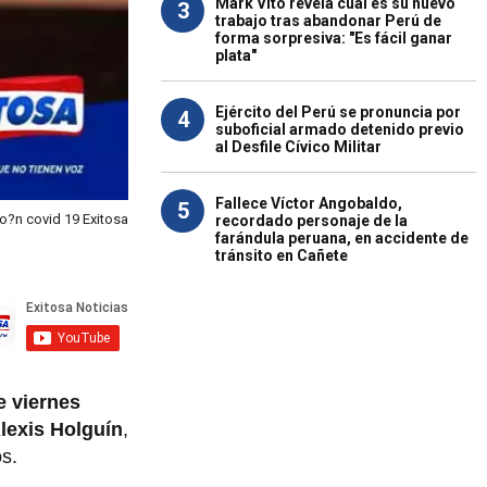
Mark Vito revela cuál es su nuevo
3
trabajo tras abandonar Perú de
forma sorpresiva: "Es fácil ganar
plata"
Ejército del Perú se pronuncia por
4
suboficial armado detenido previo
al Desfile Cívico Militar
Fallece Víctor Angobaldo,
5
o?n covid 19 Exitosa
recordado personaje de la
farándula peruana, en accidente de
tránsito en Cañete
e viernes
Alexis Holguín
,
s.