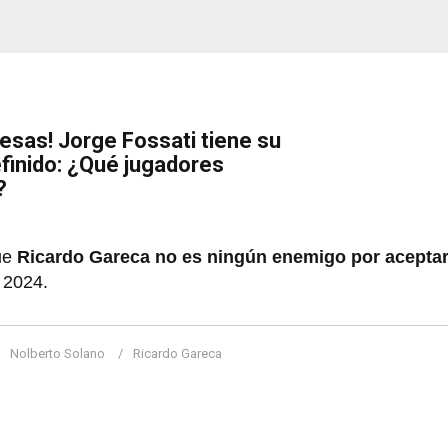
esas! Jorge Fossati tiene su
efinido: ¿Qué jugadores
?
ue
Ricardo Gareca no es ningún enemigo por aceptar 
a 2024.
Nolberto Solano
Ricardo Gareca