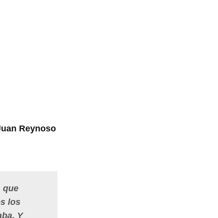
 Juan Reynoso
, que
s los
aba. Y