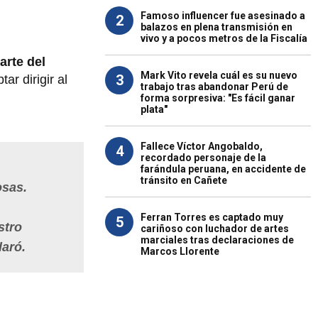
Famoso influencer fue asesinado a
2
balazos en plena transmisión en
vivo y a pocos metros de la Fiscalía
arte del
Mark Vito revela cuál es su nuevo
3
r dirigir al
trabajo tras abandonar Perú de
forma sorpresiva: "Es fácil ganar
plata"
Fallece Víctor Angobaldo,
4
recordado personaje de la
farándula peruana, en accidente de
tránsito en Cañete
osas.
Ferran Torres es captado muy
5
stro
cariñoso con luchador de artes
marciales tras declaraciones de
laró.
Marcos Llorente