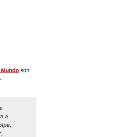
l Mundo
son
.
e
va a
olpe,
",