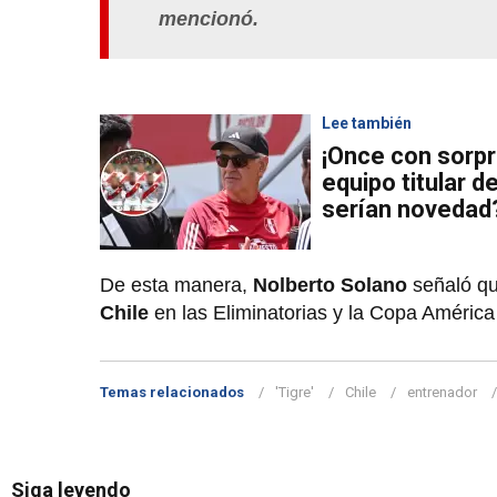
mencionó.
Lee también
¡Once con sorpr
equipo titular d
serían novedad
De esta manera,
Nolberto Solano
señaló q
Chile
en las Eliminatorias y la Copa Améric
Temas relacionados
'Tigre'
Chile
entrenador
Siga leyendo