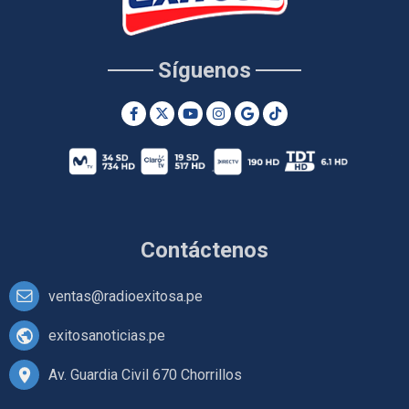
Síguenos
Contáctenos
ventas@radioexitosa.pe
exitosanoticias.pe
Av. Guardia Civil 670 Chorrillos