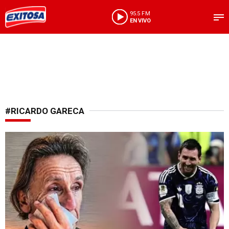
95.5 FM
EN VIVO
#RICARDO GARECA
El llanto del tigre