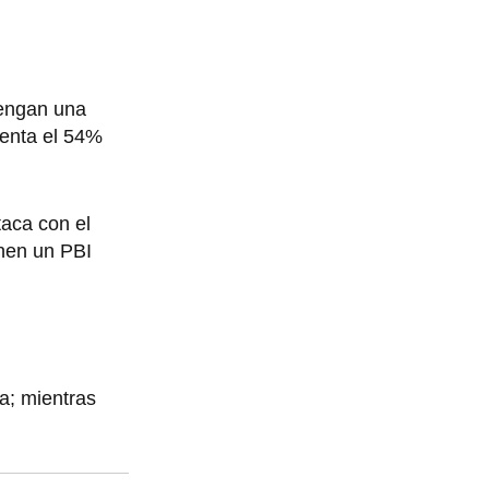
tengan una
enta el 54%
taca con el
enen un PBI
ua; mientras