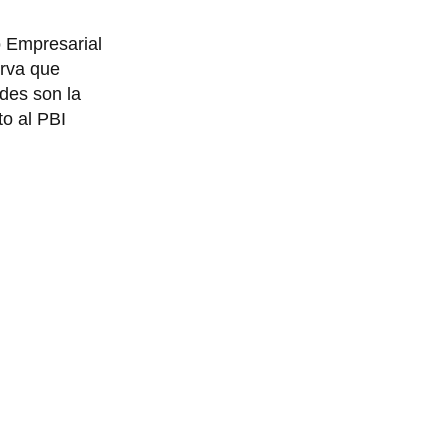
o Empresarial
erva que
ades son la
to al PBI