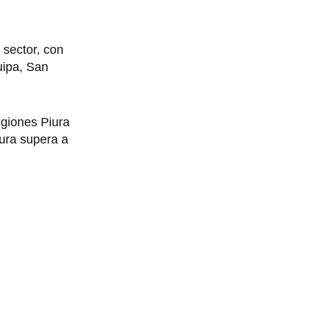
 sector, con
uipa, San
egiones Piura
iura supera a