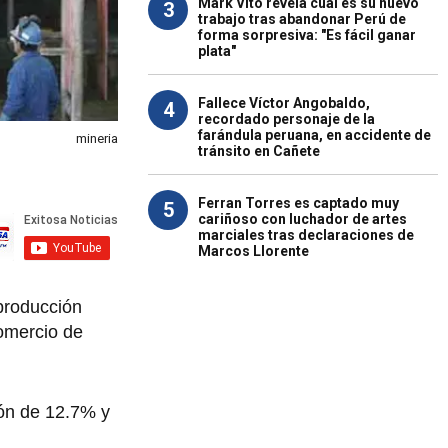
Mark Vito revela cuál es su nuevo
3
trabajo tras abandonar Perú de
forma sorpresiva: "Es fácil ganar
plata"
Fallece Víctor Angobaldo,
4
recordado personaje de la
farándula peruana, en accidente de
mineria
tránsito en Cañete
Ferran Torres es captado muy
5
cariñoso con luchador de artes
marciales tras declaraciones de
Marcos Llorente
producción
Comercio de
ión de 12.7% y