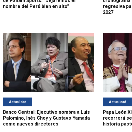
de Panam Sports: "Dejaremos el
cronograma d
nombre del Perú bien en alto"
regresiva pa
2027
Actualidad
Actualidad
Banco Central: Ejecutivo nombra a Luis
Papa León XI
Palomino, Inés Choy y Gustavo Yamada
recorrerá se
como nuevos directores
historia past