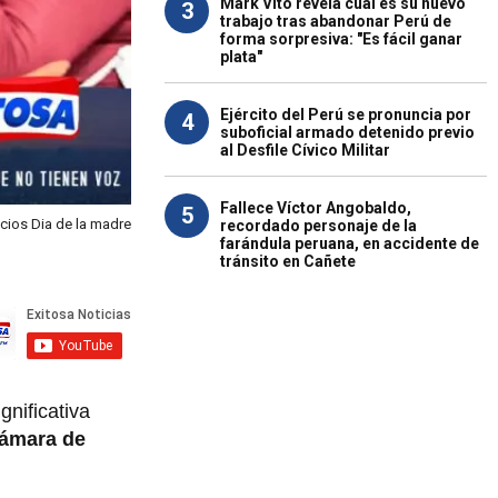
Mark Vito revela cuál es su nuevo
3
trabajo tras abandonar Perú de
forma sorpresiva: "Es fácil ganar
plata"
Ejército del Perú se pronuncia por
4
suboficial armado detenido previo
al Desfile Cívico Militar
Fallece Víctor Angobaldo,
5
ios Dia de la madre
recordado personaje de la
farándula peruana, en accidente de
tránsito en Cañete
gnificativa
ámara de