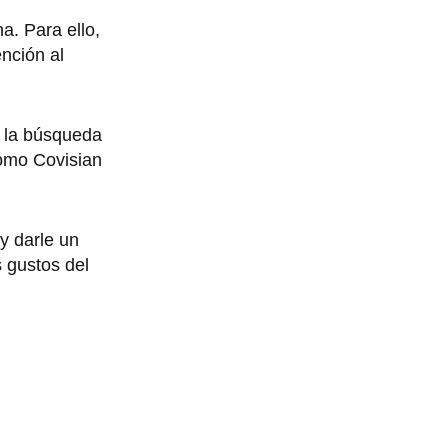
a. Para ello,
ención al
n la búsqueda
como Covisian
y darle un
s gustos del