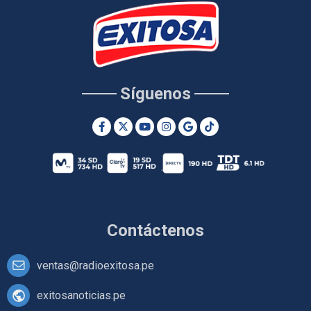
Síguenos
Contáctenos
ventas@radioexitosa.pe
exitosanoticias.pe