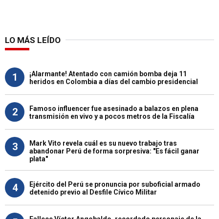
LO MÁS LEÍDO
¡Alarmante! Atentado con camión bomba deja 11
1
heridos en Colombia a días del cambio presidencial
Famoso influencer fue asesinado a balazos en plena
2
transmisión en vivo y a pocos metros de la Fiscalía
Mark Vito revela cuál es su nuevo trabajo tras
3
abandonar Perú de forma sorpresiva: "Es fácil ganar
plata"
Ejército del Perú se pronuncia por suboficial armado
4
detenido previo al Desfile Cívico Militar
Fallece Víctor Angobaldo, recordado personaje de la