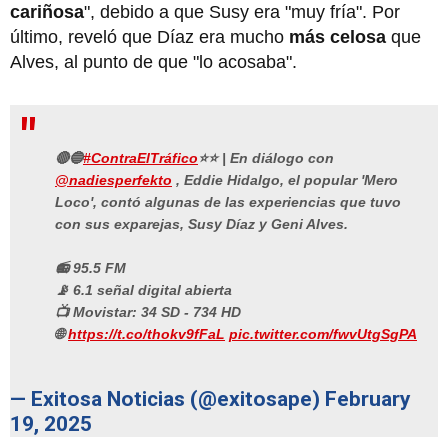
cariñosa
", debido a que Susy era "muy fría". Por
último, reveló que Díaz era mucho
más celosa
que
Alves, al punto de que "lo acosaba".
🔴🔵
#ContraElTráfico
⭐⭐ | En diálogo con
@nadiesperfekto
, Eddie Hidalgo, el popular 'Mero
Loco', contó algunas de las experiencias que tuvo
con sus exparejas, Susy Díaz y Geni Alves.
📻 95.5 FM
📡 6.1 señal digital abierta
📺 Movistar: 34 SD - 734 HD
🌐
https://t.co/thokv9fFaL
pic.twitter.com/fwvUtgSgPA
— Exitosa Noticias (@exitosape)
February
19, 2025