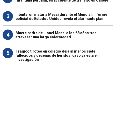
farándula peruana, en accidente de tránsito en Cañete
Intentaron matar a Messi durante el Mundial: informe
3
policial de Estados Unidos revela el alarmante plan
Muere padre de Lionel Messi a los 68 años tras
4
atravesar una larga enfermedad
Trágico tiroteo en colegio deja al menos siete
5
fallecidos y decenas de heridos: caso ya está en
investigación