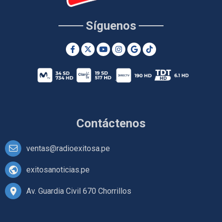
Síguenos
Contáctenos
ventas@radioexitosa.pe
exitosanoticias.pe
Av. Guardia Civil 670 Chorrillos