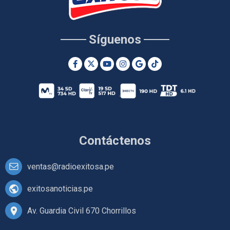
Síguenos
Contáctenos
ventas@radioexitosa.pe
exitosanoticias.pe
Av. Guardia Civil 670 Chorrillos