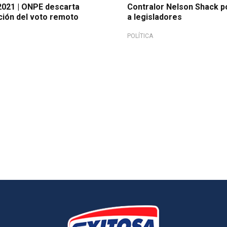
2021 | ONPE descarta
Contralor Nelson Shack po
ión del voto remoto
a legisladores
POLÍTICA