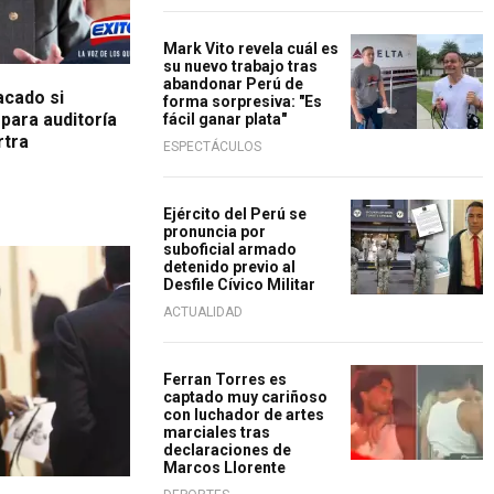
Mark Vito revela cuál es
su nuevo trabajo tras
abandonar Perú de
acado si
forma sorpresiva: "Es
para auditoría
fácil ganar plata"
rtra
ESPECTÁCULOS
Ejército del Perú se
pronuncia por
suboficial armado
detenido previo al
Desfile Cívico Militar
ACTUALIDAD
Ferran Torres es
captado muy cariñoso
con luchador de artes
marciales tras
declaraciones de
Marcos Llorente