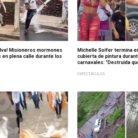
alva! Misioneros mormones
Michelle Soifer termina 
en plena calle durante los
cubierta de pintura duran
carnavales: "Destruida q
ESPECTÁCULOS
na vía
Vías destruidas