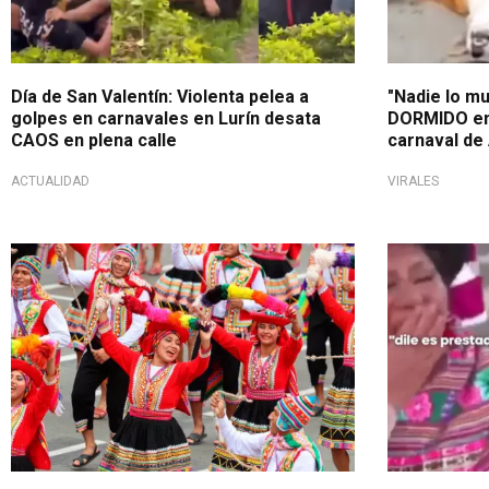
Día de San Valentín: Violenta pelea a
"Nadie lo m
golpes en carnavales en Lurín desata
DORMIDO en 
CAOS en plena calle
carnaval de
ACTUALIDAD
VIRALES
El 26 de febrero
Cantos irón