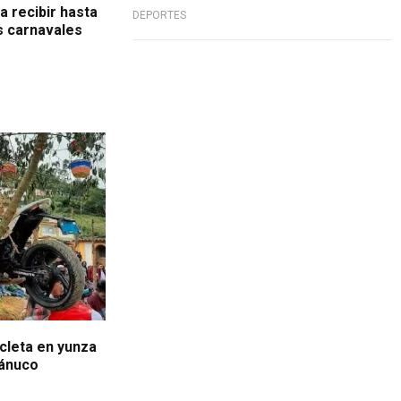
 recibir hasta
DEPORTES
us carnavales
icleta en yunza
uánuco