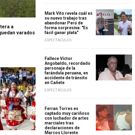
Mark Vito revela cuál es
su nuevo trabajo tras
abandonar Perú de
tera a
forma sorpresiva: "Es
quedan varados
fácil ganar plata"
ESPECTÁCULOS
Fallece Víctor
Angobaldo, recordado
personaje de la
farándula peruana, en
accidente de tránsito
en Cañete
ESPECTÁCULOS
Ferran Torres es
captado muy cariñoso
con luchador de artes
marciales tras
declaraciones de
Marcos Llorente