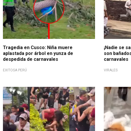
Tragedia en Cusco: Niña muere
¡Nadie se s
aplastada por árbol en yunza de
son bañados 
despedida de carnavales
carnavales
EXITOSA PERÚ
VIRALES
Este 14 de febrero
Siesta en ple