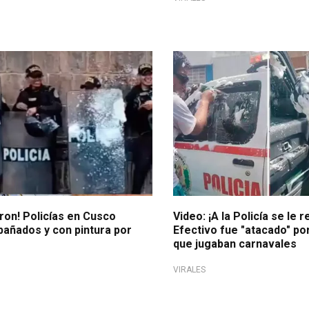
eruana reacciona
Video ya cuenta con más 800
TikTok
ron! Policías en Cusco
Video: ¡A la Policía se le 
bañados y con pintura por
Efectivo fue "atacado" po
que jugaban carnavales
VIRALES