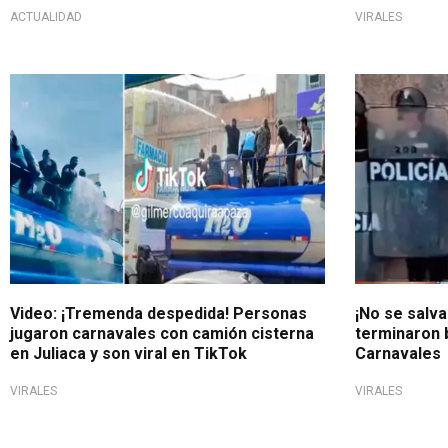
ACTUALIDAD
VIRALES
Clip ya cuenta con 40 mil vistas
Comunidad p
Video: ¡Tremenda despedida! Personas
¡No se salva
jugaron carnavales con camión cisterna
terminaron 
en Juliaca y son viral en TikTok
Carnavales
VIRALES
VIRALES