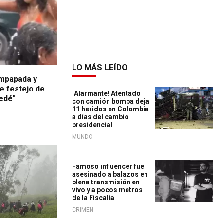
LO MÁS LEÍDO
empapada y
te festejo de
¡Alarmante! Atentado
uedé"
con camión bomba deja
11 heridos en Colombia
a días del cambio
presidencial
MUNDO
Famoso influencer fue
asesinado a balazos en
plena transmisión en
vivo y a pocos metros
de la Fiscalía
CRIMEN