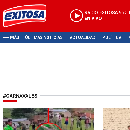
RADIO EXITOSA
95.5
EN VIVO
MÁS
ÚLTIMAS NOTICIAS
ACTUALIDAD
POLÍTICA
#CARNAVALES
Celebración trágica
¡Sorpresa!