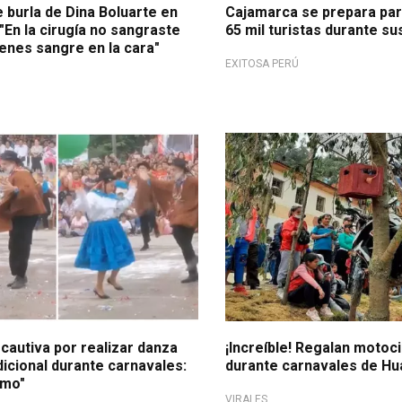
 burla de Dina Boluarte en
Cajamarca se prepara para
"En la cirugía no sangraste
65 mil turistas durante s
enes sangre en la cara"
EXITOSA PERÚ
rcultural Pichanaqui
En Churubamba
cautiva por realizar danza
¡Increíble! Regalan motoc
icional durante carnavales:
durante carnavales de H
amo"
VIRALES