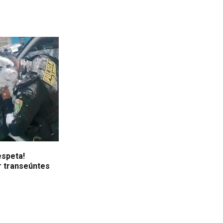
 mil vistas en
respeta!
r transeúntes