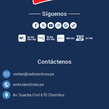
Síguenos
Contáctenos
ventas@radioexitosa.pe
exitosanoticias.pe
Av. Guardia Civil 670 Chorrillos