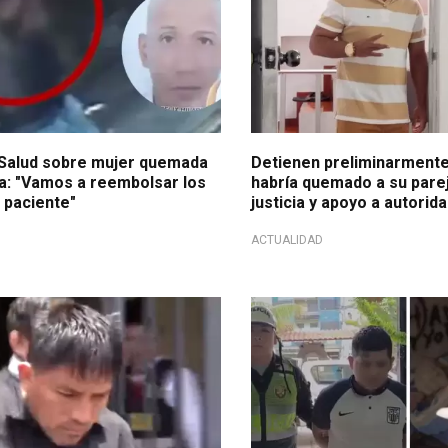
 Salud sobre mujer quemada
Detienen preliminarmente
ja: "Vamos a reembolsar los
habría quemado a su parej
 paciente"
justicia y apoyo a autorid
ACTUALIDAD
eminicida
Más feminicidio en 2025