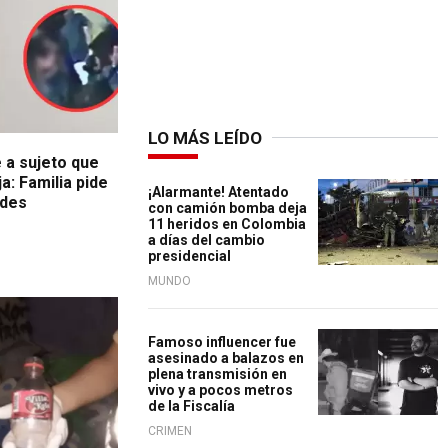
LO MÁS LEÍDO
 a sujeto que
a: Familia pide
¡Alarmante! Atentado
ades
con camión bomba deja
11 heridos en Colombia
a días del cambio
presidencial
MUNDO
Famoso influencer fue
asesinado a balazos en
plena transmisión en
vivo y a pocos metros
de la Fiscalía
CRIMEN