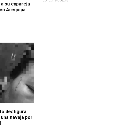
ESPECTÁCULOS
 a su expareja
 en Arequipa
eto desfigura
 una navaja por
l