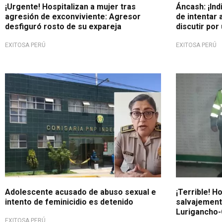
¡Urgente! Hospitalizan a mujer tras
Áncash: ¡In
agresión de exconviviente: Agresor
de intentar 
desfiguró rosto de su expareja
discutir por
EXITOSA PERÚ
EXITOSA PERÚ
Piden justicia
Lamentable
Adolescente acusado de abuso sexual e
¡Terrible! H
intento de feminicidio es detenido
salvajemente
Lurigancho-
EXITOSA PERÚ