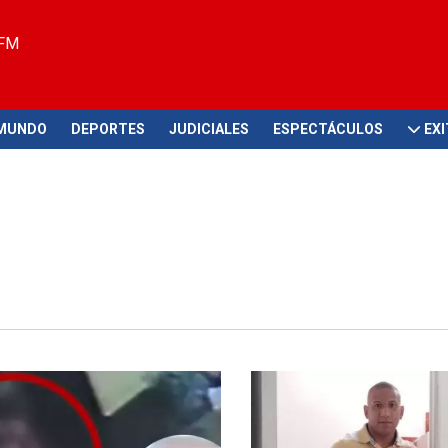
 FM
MUNDO
DEPORTES
JUDICIALES
ESPECTÁCULOS
EX
ión
Autoridades toman medidas