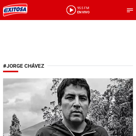
95.5 FM
EN VIVO
#JORGE CHÁVEZ
Crimen en Celendín