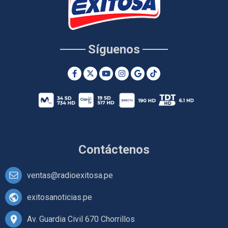
Síguenos
Contáctenos
ventas@radioexitosa.pe
exitosanoticias.pe
Av. Guardia Civil 670 Chorrillos