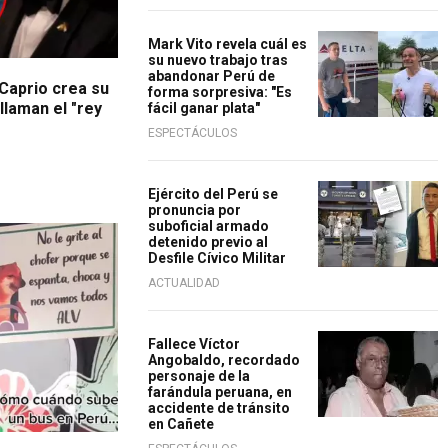
Mark Vito revela cuál es
su nuevo trabajo tras
abandonar Perú de
Caprio crea su
forma sorpresiva: "Es
llaman el "rey
fácil ganar plata"
ESPECTÁCULOS
Ejército del Perú se
pronuncia por
suboficial armado
detenido previo al
Desfile Cívico Militar
ACTUALIDAD
Fallece Víctor
Angobaldo, recordado
personaje de la
farándula peruana, en
accidente de tránsito
en Cañete