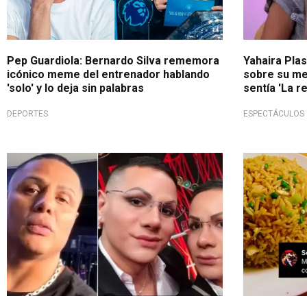
Pep Guardiola: Bernardo Silva rememora
Yahaira Pla
icónico meme del entrenador hablando
sobre su me
'solo' y lo deja sin palabras
sentía 'La re
DEPORTES
ESPECTÁCULOS
¡Cambio radical!
¡Llueven co