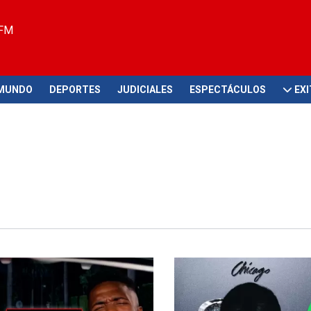
 FM
MUNDO
DEPORTES
JUDICIALES
ESPECTÁCULOS
EX
 cruzó cine y fútbol
Revive el Rey del Pop