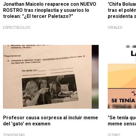
Jonathan Maicelo reaparece con NUEVO
'Chifa Bolua
ROSTRO tras rinoplastia y usuarios lo
tras el polé
trolean: "¿El tercer Paletazo?"
presidenta s
ESPECTÁCULOS
VIRALES
Profesor causa sorpresa al incluir meme
"Se tenía que
del 'gato' en examen
meme sensac
TENDENCIAS
ÚLTIMO