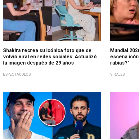
Shakira recrea su icónica foto que se
Mundial 2026
volvió viral en redes sociales: Actualizó
escena icón
la imagen después de 29 años
rubias?"
ESPECTÁCULOS
VIRALES
Despedida del Manchester City
Recuerdos 