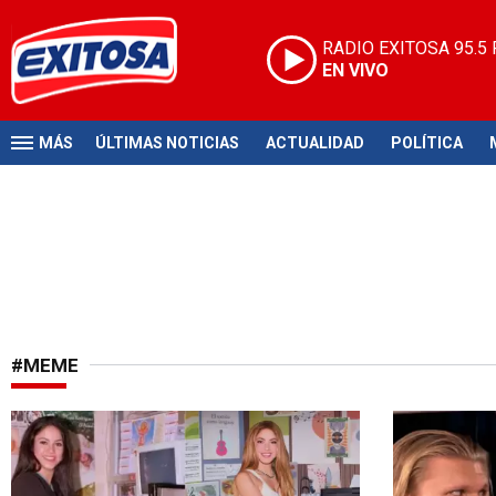
RADIO EXITOSA
95.5
EN VIVO
MÁS
ÚLTIMAS NOTICIAS
ACTUALIDAD
POLÍTICA
#MEME
¡Sigue sorprendiendo!
Un meme que