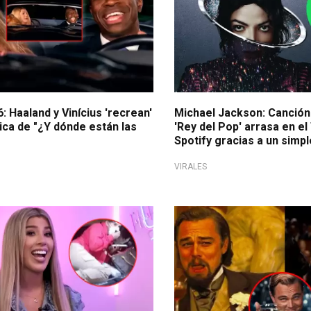
: Haaland y Vinícius 'recrean'
Michael Jackson: Canción
ica de "¿Y dónde están las
'Rey del Pop' arrasa en el
Spotify gracias a un sim
VIRALES
de pandemia
¡El maestro de memes!