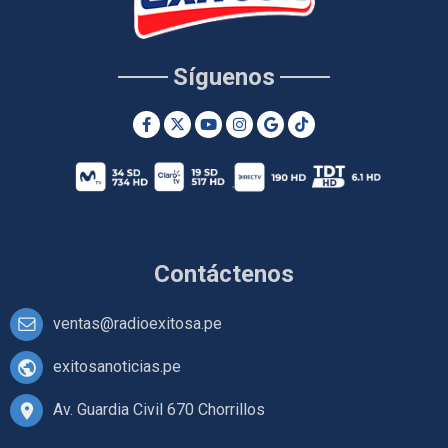
Síguenos
Contáctenos
ventas@radioexitosa.pe
exitosanoticias.pe
Av. Guardia Civil 670 Chorrillos