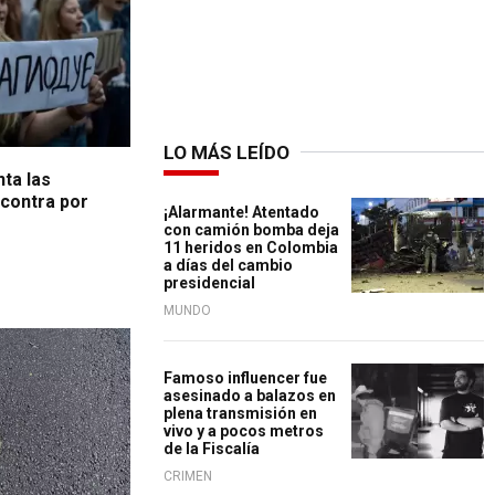
LO MÁS LEÍDO
ta las
 contra por
¡Alarmante! Atentado
con camión bomba deja
11 heridos en Colombia
a días del cambio
presidencial
MUNDO
Famoso influencer fue
asesinado a balazos en
plena transmisión en
vivo y a pocos metros
de la Fiscalía
CRIMEN