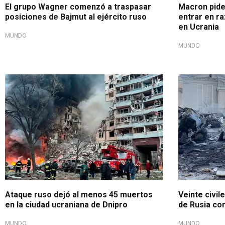
El grupo Wagner comenzó a traspasar
Macron pide
posiciones de Bajmut al ejército ruso
entrar en ra
en Ucrania
MUNDO
MUNDO
Guerra Rusia - Ucrania
Ataque ruso dejó al menos 45 muertos
Veinte civi
en la ciudad ucraniana de Dnipro
de Rusia con
MUNDO
MUNDO