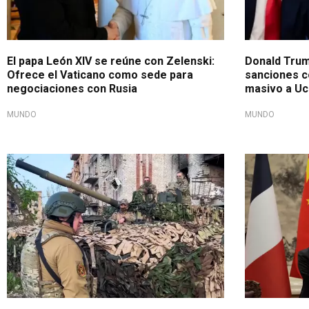
El papa León XIV se reúne con Zelenski:
Donald Trum
Ofrece el Vaticano como sede para
sanciones c
negociaciones con Rusia
masivo a Uc
MUNDO
MUNDO
Guerra Rusia-Ucrania
Objetivo era