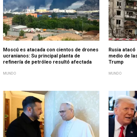
Moscú es atacada con cientos de drones
Rusia atacó
ucranianos: Su principal planta de
medio de la
refinería de petróleo resultó afectada
Trump
MUNDO
MUNDO
Todo por la paz
Rusia vs. Uc