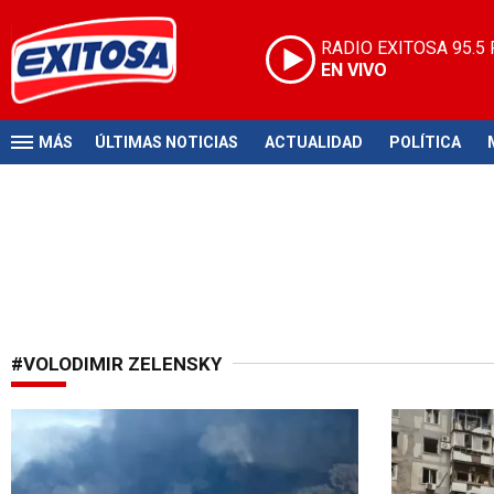
RADIO EXITOSA
95.5
EN VIVO
MÁS
ÚLTIMAS NOTICIAS
ACTUALIDAD
POLÍTICA
#VOLODIMIR ZELENSKY
Zelensky se adjudica ataque
Constantes 