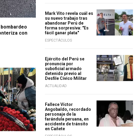
Mark Vito revela cuál es
su nuevo trabajo tras
abandonar Perú de
n bombardeo
forma sorpresiva: "Es
onteriza con
fácil ganar plata"
ESPECTÁCULOS
Ejército del Perú se
pronuncia por
suboficial armado
detenido previo al
Desfile Cívico Militar
ACTUALIDAD
Fallece Víctor
Angobaldo, recordado
personaje de la
farándula peruana, en
accidente de tránsito
en Cañete