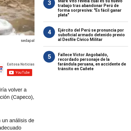
Mark Vito revela cuál es su nuevo
3
trabajo tras abandonar Perú de
forma sorpresiva: "Es fácil ganar
plata"
Ejército del Perú se pronuncia por
4
suboficial armado detenido previo
al Desfile Cívico Militar
sedapal
Fallece Víctor Angobaldo,
5
recordado personaje de la
farándula peruana, en accidente de
tránsito en Cañete
ría volver a
cción (Capeco),
 un análisis de
n adecuado