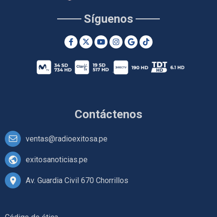
Síguenos
Contáctenos
ventas@radioexitosa.pe
exitosanoticias.pe
Av. Guardia Civil 670 Chorrillos