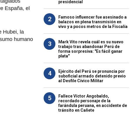
ntagiados
presidencial
ye España, el
Famoso influencer fue asesinado a
2
balazos en plena transmisión en
vivo y a pocos metros de la Fiscalía
e Hubei, la
consumo humano
Mark Vito revela cuál es su nuevo
3
trabajo tras abandonar Perú de
forma sorpresiva: "Es fácil ganar
plata"
Ejército del Perú se pronuncia por
4
suboficial armado detenido previo
al Desfile Cívico Militar
Fallece Víctor Angobaldo,
5
recordado personaje de la
farándula peruana, en accidente de
tránsito en Cañete