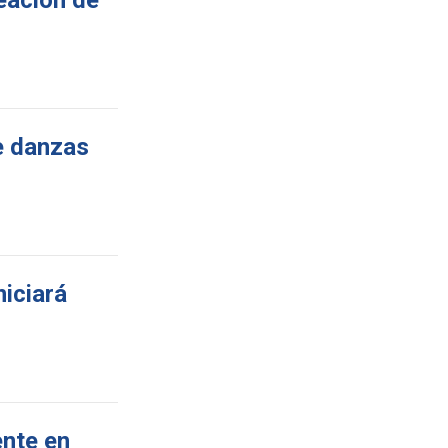
reación de
de danzas
niciará
ente en