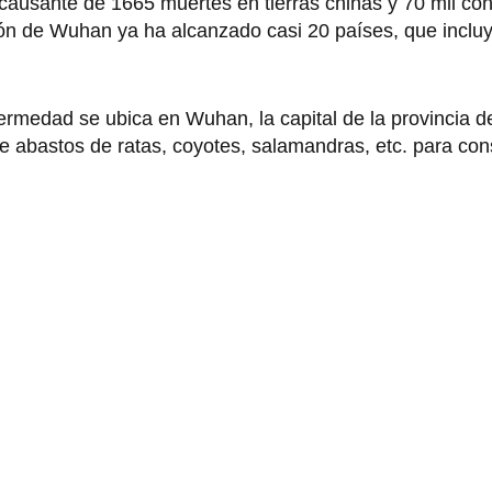
l causante de 1665 muertes en tierras chinas y 70 mil co
ón de Wuhan ya ha alcanzado casi 20 países, que inclu
ermedad se ubica en Wuhan, la capital de la provincia d
e abastos de ratas, coyotes, salamandras, etc. para 