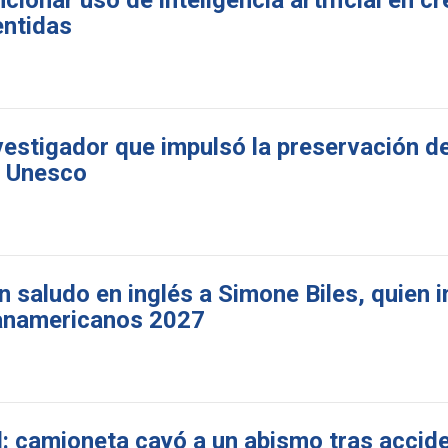
ionar uso de inteligencia artificial en c
entidas
nvestigador que impulsó la preservación 
a Unesco
 saludo en inglés a Simone Biles, quien i
Panamericanos 2027
l: camioneta cayó a un abismo tras accid