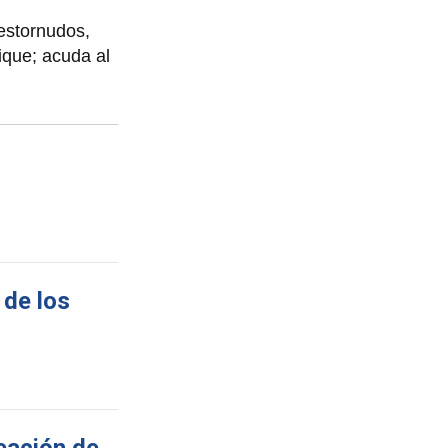
 estornudos,
ique; acuda al
 de los