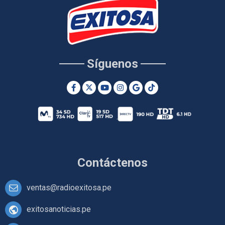
Síguenos
Contáctenos
ventas@radioexitosa.pe
exitosanoticias.pe