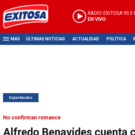
RADIO EXITOSA
95.5
EN VIVO
MÁS
ÚLTIMAS NOTICIAS
ACTUALIDAD
POLÍTICA
Espectáculos
No confirman romance
Alfredo Benavides cuenta c