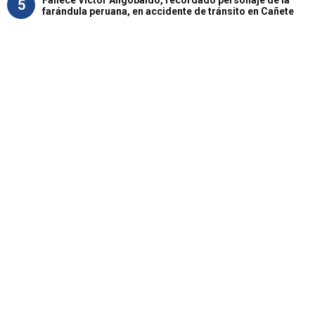
Fallece Víctor Angobaldo, recordado personaje de la
5
farándula peruana, en accidente de tránsito en Cañete