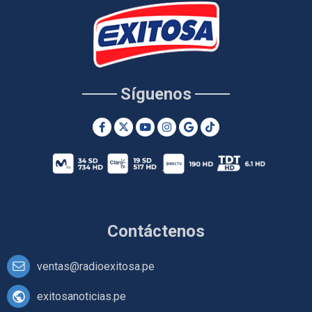
Síguenos
Contáctenos
ventas@radioexitosa.pe
exitosanoticias.pe