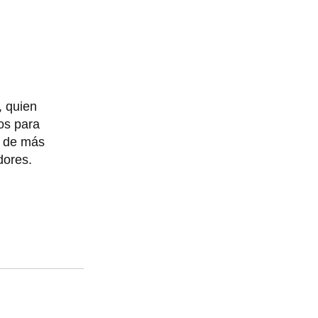
, quien
os para
e de más
dores.