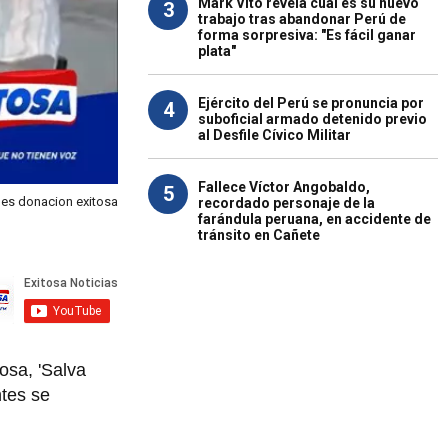
Mark Vito revela cuál es su nuevo
3
trabajo tras abandonar Perú de
forma sorpresiva: "Es fácil ganar
plata"
Ejército del Perú se pronuncia por
4
suboficial armado detenido previo
al Desfile Cívico Militar
Fallece Víctor Angobaldo,
5
nes donacion exitosa
recordado personaje de la
farándula peruana, en accidente de
tránsito en Cañete
osa, 'Salva
ntes se