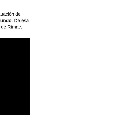
tuación del
gundo
. De esa
a de Rímac.