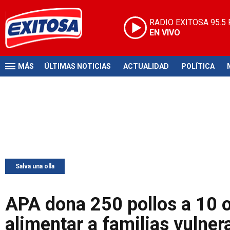
RADIO EXITOSA
95.5
EN VIVO
MÁS
ÚLTIMAS NOTICIAS
ACTUALIDAD
POLÍTICA
Salva una olla
APA dona 250 pollos a 10 
alimentar a familias vulner