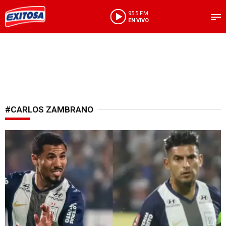
95.5 FM
EN VIVO
#CARLOS ZAMBRANO
La suerte está echada