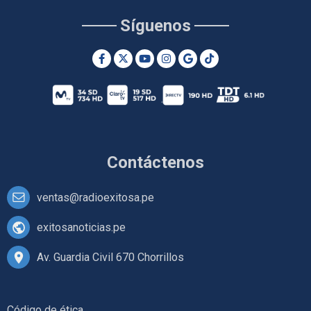
Síguenos
Contáctenos
ventas@radioexitosa.pe
exitosanoticias.pe
Av. Guardia Civil 670 Chorrillos
Código de ética