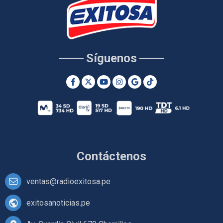
Síguenos
Contáctenos
ventas@radioexitosa.pe
exitosanoticias.pe