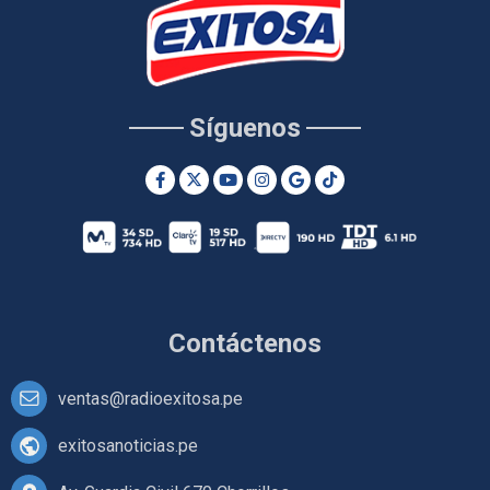
Síguenos
Contáctenos
ventas@radioexitosa.pe
exitosanoticias.pe