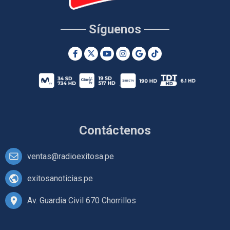
Síguenos
Contáctenos
ventas@radioexitosa.pe
exitosanoticias.pe
Av. Guardia Civil 670 Chorrillos