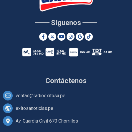
Síguenos
Contáctenos
ventas@radioexitosa.pe
exitosanoticias.pe
Av. Guardia Civil 670 Chorrillos