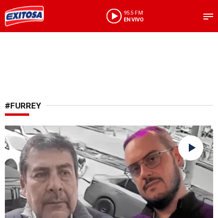
95.5 FM
EN VIVO
#FURREY
Solicita que declare tras accidente