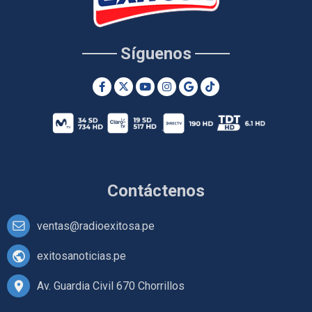
Síguenos
Contáctenos
ventas@radioexitosa.pe
exitosanoticias.pe
Av. Guardia Civil 670 Chorrillos