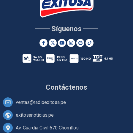
Síguenos
Contáctenos
ventas@radioexitosa.pe
exitosanoticias.pe
Av. Guardia Civil 670 Chorrillos