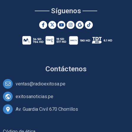
Síguenos
Contáctenos
ventas@radioexitosa.pe
exitosanoticias.pe
Av. Guardia Civil 670 Chorrillos
Código de ética