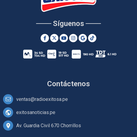
Síguenos
Contáctenos
ventas@radioexitosa.pe
exitosanoticias.pe
Av. Guardia Civil 670 Chorrillos