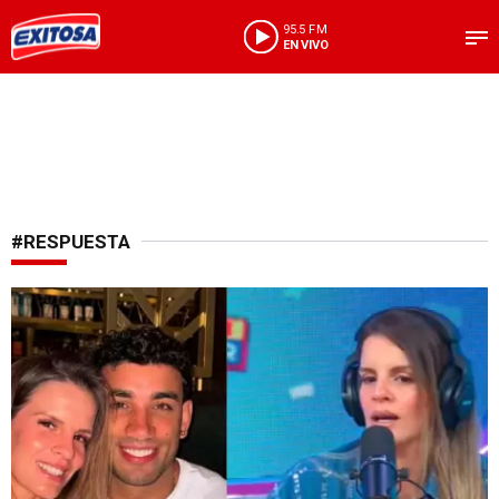
95.5 FM
EN VIVO
#RESPUESTA
Concisa respuesta