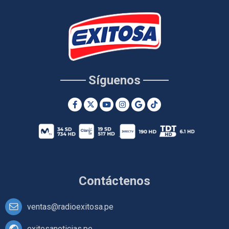
Síguenos
Contáctenos
ventas@radioexitosa.pe
exitosanoticias.pe