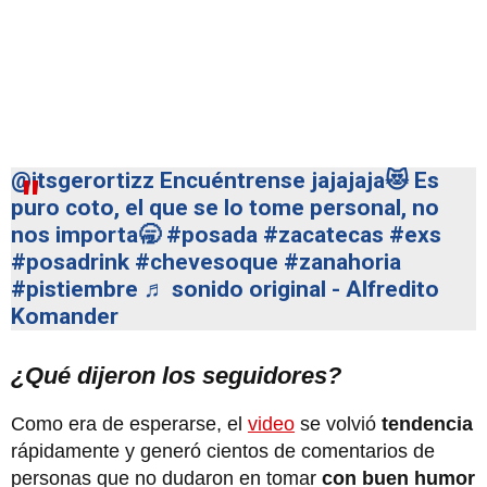
@itsgerortizz
Encuéntrense jajajaja😻 Es
puro coto, el que se lo tome personal, no
nos importa🥱
#posada
#zacatecas
#exs
#posadrink
#chevesoque
#zanahoria
#pistiembre
♬ sonido original - Alfredito
Komander
¿Qué dijeron los seguidores?
Como era de esperarse, el
video
se volvió
tendencia
rápidamente y generó cientos de comentarios de
personas que no dudaron en tomar
con buen humor