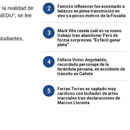
Famoso influencer fue asesinado a
2
 la realidad de
balazos en plena transmisión en
INEDU”, se lee
vivo y a pocos metros de la Fiscalía
Mark Vito revela cuál es su nuevo
3
trabajo tras abandonar Perú de
tudiantes,
forma sorpresiva: "Es fácil ganar
plata"
Fallece Víctor Angobaldo,
4
recordado personaje de la
farándula peruana, en accidente de
tránsito en Cañete
Ferran Torres es captado muy
5
cariñoso con luchador de artes
marciales tras declaraciones de
Marcos Llorente