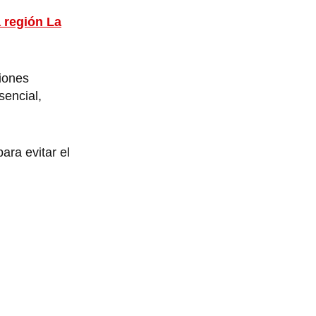
a región La
iones
sencial,
ara evitar el