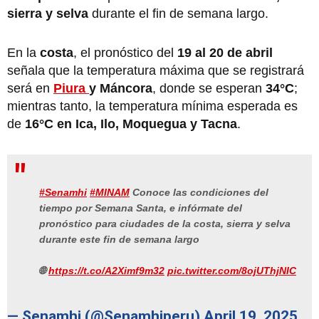
sierra y selva
durante el fin de semana largo.
En la
costa
, el pronóstico del
19 al 20 de abril
señala que la temperatura máxima que se registrará
será en
Piura
y Máncora
, donde se esperan
34°C
;
mientras tanto, la temperatura mínima esperada es
de
16°C en Ica, Ilo, Moquegua y Tacna
.
#Senamhi
#MINAM
Conoce las condiciones del
tiempo por Semana Santa, e infórmate del
pronóstico para ciudades de la costa, sierra y selva
durante este fin de semana largo
🌐
https://t.co/A2Ximf9m32
pic.twitter.com/8ojUThjNIC
— Senamhi (@Senamhiperu)
April 19, 2025