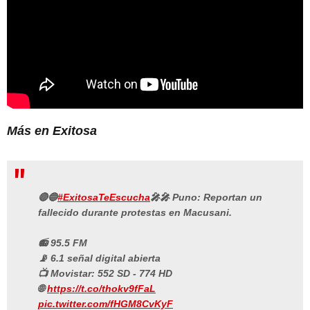
Más en Exitosa
🔴🔵
#ExitosaTeEscucha
🎤🎤 Puno: Reportan un
fallecido durante protestas en Macusani.
📻 95.5 FM
📡 6.1 señal digital abierta
📺 Movistar: 552 SD - 774 HD
🌐
https://t.co/thokv9fFaL
pic.twitter.com/fHGM8CvKyF