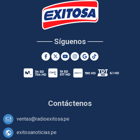
Síguenos
Contáctenos
ventas@radioexitosa.pe
exitosanoticias.pe