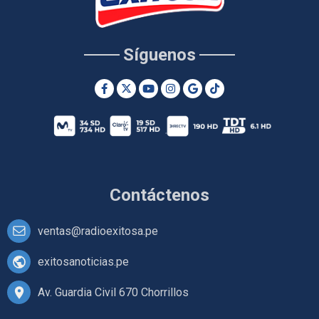
Síguenos
Contáctenos
ventas@radioexitosa.pe
exitosanoticias.pe
Av. Guardia Civil 670 Chorrillos