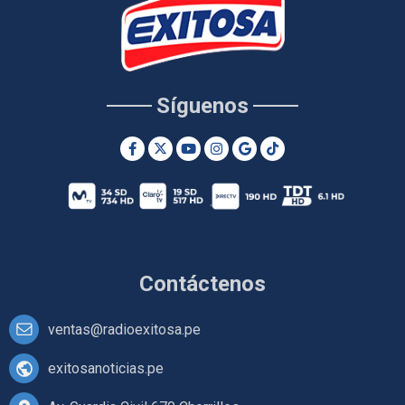
Síguenos
Contáctenos
ventas@radioexitosa.pe
exitosanoticias.pe