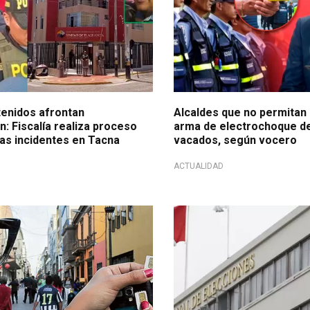
tenidos afrontan
Alcaldes que no permitan
n: Fiscalía realiza proceso
arma de electrochoque d
ras incidentes en Tacna
vacados, según vocero
ACTUALIDAD
ión
¡Último día!