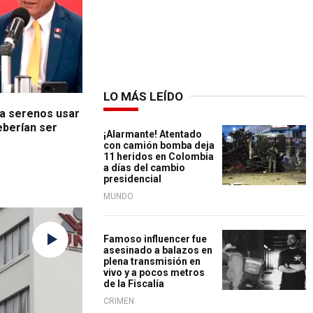
LO MÁS LEÍDO
 a serenos usar
eberían ser
¡Alarmante! Atentado
con camión bomba deja
11 heridos en Colombia
a días del cambio
presidencial
MUNDO
Famoso influencer fue
asesinado a balazos en
plena transmisión en
vivo y a pocos metros
de la Fiscalía
CRIMEN