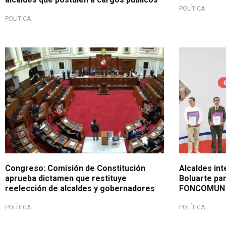
POLÍTICA
POLÍTICA
Proyecto pasará al Pleno
Presi
m
Congreso: Comisión de Constitución
Alcaldes in
aprueba dictamen que restituye
Boluarte pa
reelección de alcaldes y gobernadores
FONCOMUN y
POLÍTICA
POLÍTICA