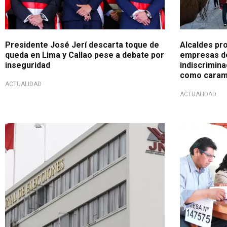
Presidente José Jerí descarta toque de
Alcaldes pr
queda en Lima y Callao pese a debate por
empresas de
inseguridad
indiscrimina
como caram
ACTUALIDAD
ACTUALIDAD
Fecha importante
A tomar not