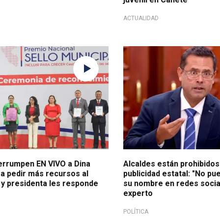
ACTUALIDAD
denta justificó reducción por
Por actividad proselitista
anifestaciones en 2023
terrumpen EN VIVO a Dina
Alcaldes están prohibidos
ra pedir más recursos al
publicidad estatal: "No pu
 presidenta les responde
su nombre en redes social
experto
POLÍTICA