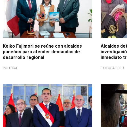
Keiko Fujimori se reúne con alcaldes
Alcaldes de
puneños para atender demandas de
investigació
desarrollo regional
inmediato t
POLÍTICA
EXITOSA PERÚ
Gobierno desestima restricción
Mucha atenc