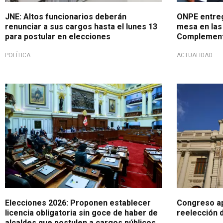
JNE: Altos funcionarios deberán
ONPE entreg
renunciar a sus cargos hasta el lunes 13
mesa en las
para postular en elecciones
Complement
POLÍTICA
ACTUALIDAD
¡Atención!
¡Lo último!
Elecciones 2026: Proponen establecer
Congreso ap
licencia obligatoria sin goce de haber de
reelección 
alcaldes que postulen a cargos públicos