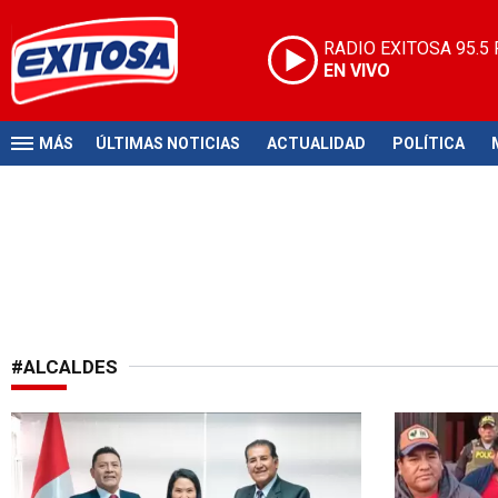
RADIO EXITOSA
95.5
EN VIVO
MÁS
ÚLTIMAS NOTICIAS
ACTUALIDAD
POLÍTICA
#ALCALDES
Autoridades del altiplano
Autoridades