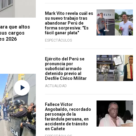
Mark Vito revela cuál es
su nuevo trabajo tras
abandonar Perú de
ara que altos
forma sorpresiva: "Es
 sus cargos
fácil ganar plata"
nes 2026
ESPECTÁCULOS
Ejército del Perú se
pronuncia por
suboficial armado
detenido previo al
Desfile Cívico Militar
ACTUALIDAD
Fallece Víctor
Angobaldo, recordado
personaje de la
farándula peruana, en
accidente de tránsito
en Cañete